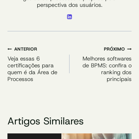
perspectiva dos usuários.
Navegação
ANTERIOR
PRÓXIMO
de
Veja essas 6
Melhores softwares
certificações para
de BPMS: confira o
Post
quem é da Área de
ranking dos
Processos
principais
Artigos Similares