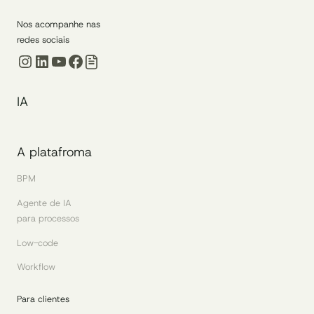
Nos acompanhe nas
redes sociais
Instagram
LinkedIn
Youtube
Facebook
IA
A platafroma
BPM
Agente de IA
para processos
Low-code
Workflow
Para clientes