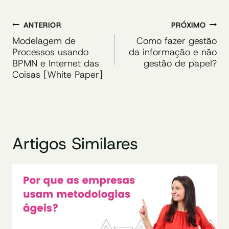
Navegação
ANTERIOR
PRÓXIMO
de
Modelagem de
Como fazer gestão
Processos usando
da informação e não
Post
BPMN e Internet das
gestão de papel?
Coisas [White Paper]
Artigos Similares