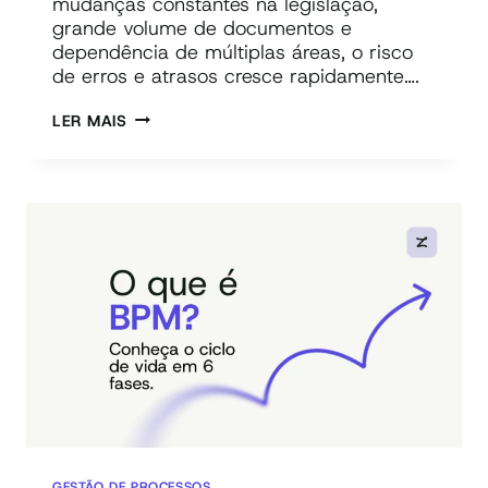
mudanças constantes na legislação,
grande volume de documentos e
dependência de múltiplas áreas, o risco
de erros e atrasos cresce rapidamente….
COMO
LER MAIS
CONTROLAR
O
PROCESSO
FISCAL
DE
PONTA
A
PONTA
GESTÃO DE PROCESSOS