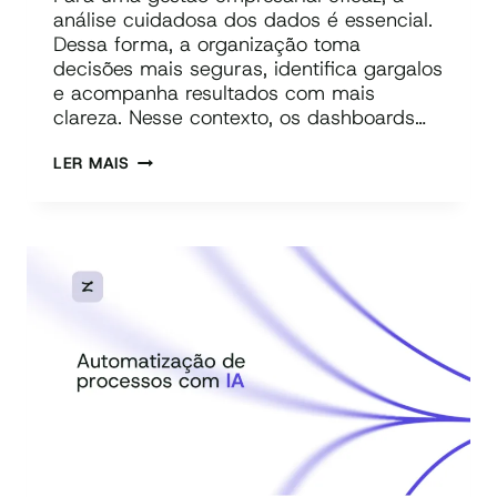
análise cuidadosa dos dados é essencial.
Dessa forma, a organização toma
decisões mais seguras, identifica gargalos
e acompanha resultados com mais
clareza. Nesse contexto, os dashboards…
O
LER MAIS
QUE
É
DASHBOARD:
COMO
CRIAR
COM
IA
E
QUAIS
FERRAMENTAS
USAR