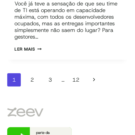
Você já teve a sensação de que seu time
de TI está operando em capacidade
máxima, com todos os desenvolvedores
ocupados, mas as entregas importantes
simplesmente não saem do lugar? Para
gestores…
O
LER MAIS
QUE
É
WORK
Navegação
IN
Página
1
2
3
…
12
PROGRESS
da
(WIP)?
Seguinte
Página
COMO
CONTROLAR
E
APLICAR
PARA
ACELERAR
ENTREGAS