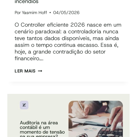
incêndios
Por
Yasmim Hoff
04/05/2026
O Controller eficiente 2026 nasce em um
cenário paradoxal: a controladoria nunca
teve tantos dados disponíveis, mas ainda
assim o tempo continua escasso. Essa é,
hoje, a grande contradição do setor
financeiro….
CONTROLLER
LER MAIS
EFICIENTE
2026:
TRANSFORME
DADOS
EM
DECISÕES
E
PARE
DE