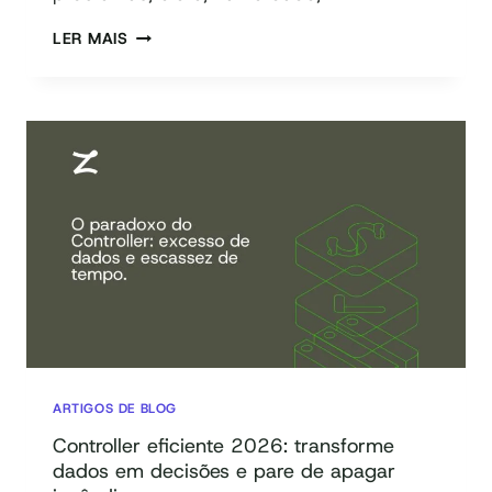
5W2H:
LER MAIS
O
QUE
É,
COMO
USAR
E
DICAS
DE
FERRAMENTAS
ARTIGOS DE BLOG
Controller eficiente 2026: transforme
dados em decisões e pare de apagar