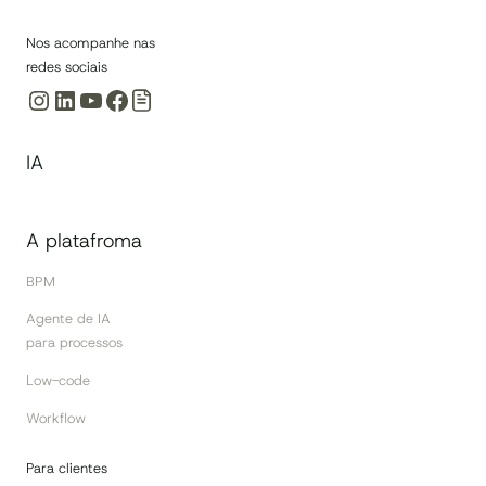
Nos acompanhe nas
redes sociais
Instagram
LinkedIn
Youtube
Facebook
IA
A platafroma
BPM
Agente de IA
para processos
Low-code
Workflow
Para clientes