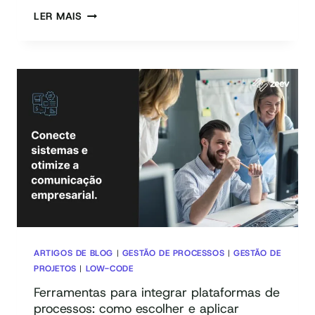
GESTÃO
LER MAIS
DE
PROCESSOS
EM
ESCALA
PARA
OPERAÇÕES
COMPLEXAS
ARTIGOS DE BLOG
|
GESTÃO DE PROCESSOS
|
GESTÃO DE
PROJETOS
|
LOW-CODE
Ferramentas para integrar plataformas de
processos: como escolher e aplicar