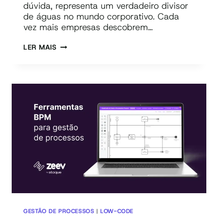
dúvida, representa um verdadeiro divisor
de águas no mundo corporativo. Cada
vez mais empresas descobrem…
PASSO
LER MAIS
A
PASSO
DE
COMO
CRIAR
UM
AGENTE
DE
IA
DO
ZERO
GESTÃO DE PROCESSOS
|
LOW-CODE