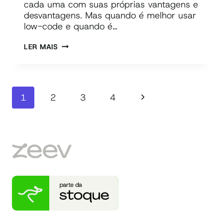
cada uma com suas próprias vantagens e
desvantagens. Mas quando é melhor usar
low-code e quando é…
QUANDO
LER MAIS
USAR
LOW-
CODE
Navegação
E
Página
1
2
3
4
QUANDO
da
USAR
Seguinte
Página
DESENVOLVIMENTO
TRADICIONAL?