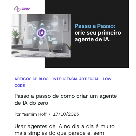
DE
COMPRAS:
BENEFÍCIOS
E
DICA
DE
FERRAMENTA
ARTIGOS DE BLOG
|
INTELIGÊNCIA ARTIFICIAL
|
LOW-
CODE
Passo a passo de como criar um agente
de IA do zero
Por
Yasmim Hoff
17/10/2025
Usar agentes de IA no dia a dia é muito
mais simples do que parece e, sem