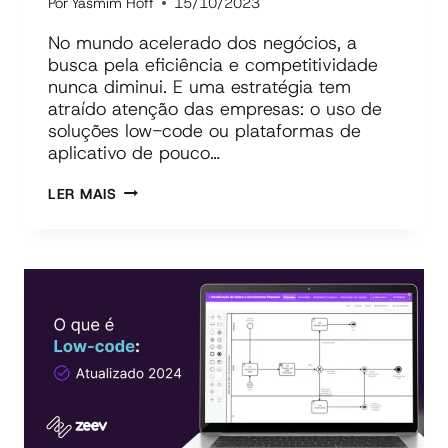
Por
Yasmim Hoff
15/10/2023
No mundo acelerado dos negócios, a
busca pela eficiência e competitividade
nunca diminui. E uma estratégia tem
atraído atenção das empresas: o uso de
soluções low-code ou plataformas de
aplicativo de pouco…
REDUÇÃO
LER MAIS
DE
CUSTOS
COM
LOW-
CODE
E
AUTOMATIZAÇÃO
DE
PROCESSOS