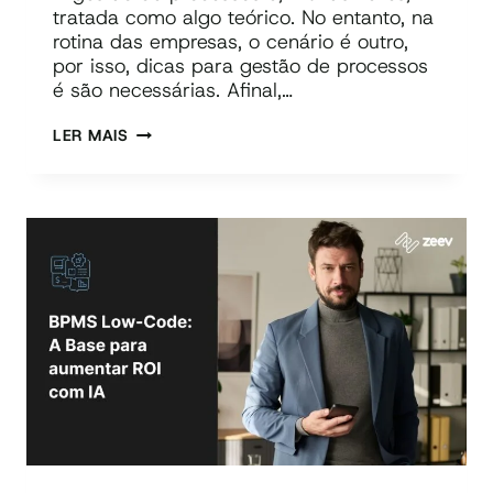
tratada como algo teórico. No entanto, na
rotina das empresas, o cenário é outro,
por isso, dicas para gestão de processos
é são necessárias. Afinal,…
6
LER MAIS
DICAS
PARA
GESTÃO
DE
PROCESSOS:
MAIS
EFICIÊNCIA
E
MENOS
CUSTOS