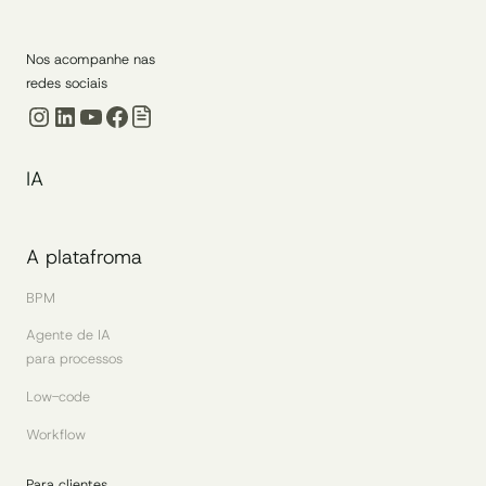
Nos acompanhe nas
redes sociais
Instagram
LinkedIn
Youtube
Facebook
IA
A platafroma
BPM
Agente de IA
para processos
Low-code
Workflow
Para clientes