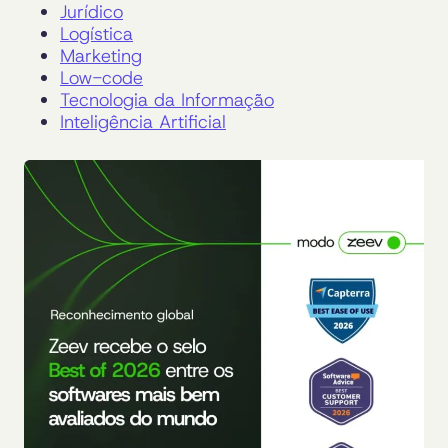
Jurídico
Logística
Marketing
Low-code
Tecnologia da Informação
Inteligência Artificial