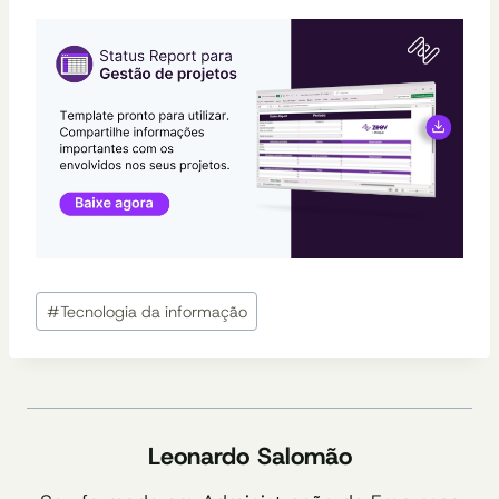
Tags
#
Tecnologia da informação
do
Post:
Leonardo Salomão