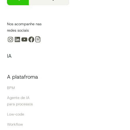
Nos acompanhe nas
redes sociais
Instagram
LinkedIn
Youtube
Facebook
IA
A platafroma
BPM
Agente de IA
para processos
Low-code
Workflow