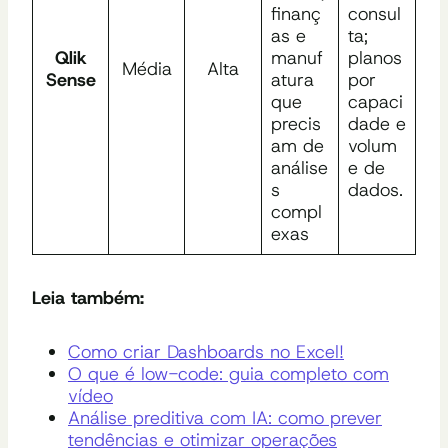
finanç
consul
as e
ta;
Qlik
manuf
planos
Média
Alta
Sense
atura
por
que
capaci
precis
dade e
am de
volum
análise
e de
s
dados.
compl
exas
Leia também:
Como criar Dashboards no Excel!
O que é low-code: guia completo com
vídeo
Análise preditiva com IA: como prever
tendências e otimizar operações