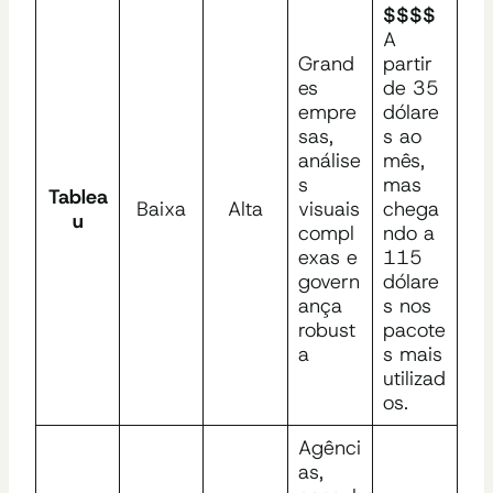
$$$$
A
Grand
partir
es
de 35
empre
dólare
sas,
s ao
análise
mês,
s
mas
Tablea
Baixa
Alta
visuais
chega
u
compl
ndo a
exas e
115
govern
dólare
ança
s nos
robust
pacote
a
s mais
utilizad
os.
Agênci
as,