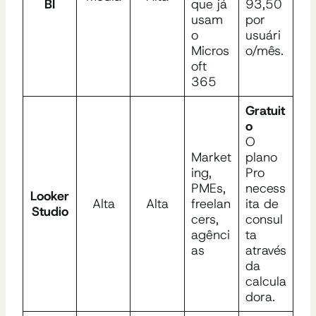
BI
que já
93,50
usam
por
o
usuári
Micros
o/mês.
oft
365
Gratuit
o
O
Market
plano
ing,
Pro
PMEs,
necess
Looker
Alta
Alta
freelan
ita de
Studio
cers,
consul
agênci
ta
as
através
da
calcula
dora.