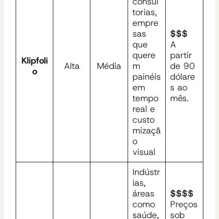
consul
torias,
empre
sas
$$$
que
A
quere
partir
Klipfoli
Alta
Média
m
de 90
o
painéis
dólare
em
s ao
tempo
mês.
real e
custo
mizaçã
o
visual
Indústr
ias,
áreas
$$$$
como
Preços
saúde,
sob