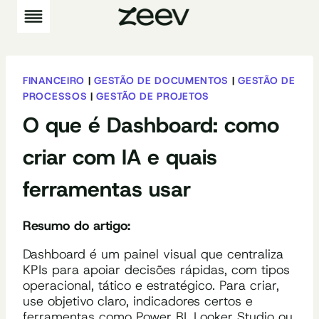
Pular
para
o
Conteúdo
FINANCEIRO
|
GESTÃO DE DOCUMENTOS
|
GESTÃO DE
PROCESSOS
|
GESTÃO DE PROJETOS
O que é Dashboard: como
criar com IA e quais
ferramentas usar
Resumo do artigo:
Dashboard é um painel visual que centraliza
KPIs para apoiar decisões rápidas, com tipos
operacional, tático e estratégico. Para criar,
use objetivo claro, indicadores certos e
ferramentas como Power BI, Looker Studio ou