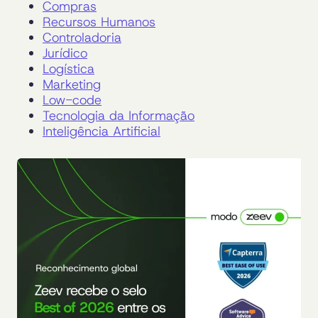
Compras
Recursos Humanos
Controladoria
Jurídico
Logística
Marketing
Low-code
Tecnologia da Informação
Inteligência Artificial