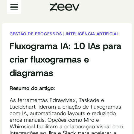
Pular
para
o
Conteúdo
GESTÃO DE PROCESSOS
|
INTELIGÊNCIA ARTIFICIAL
Fluxograma IA: 10 IAs para
criar fluxogramas e
diagramas
Resumo do artigo:
As ferramentas EdrawMax, Taskade e
Lucidchart lideram a criação de fluxogramas
com IA, automatizando layouts e reduzindo
erros manuais. Opções como Miro e
Whimsical facilitam a colaboração visual com
integrações ao Jira e Slack para acelerar a