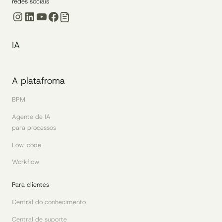
redes sociais
Instagram
LinkedIn
Youtube
Facebook
IA
A platafroma
BPM
Agente de IA
para processos
Low-code
Workflow
Para clientes
Central do conhecimento
Central de suporte