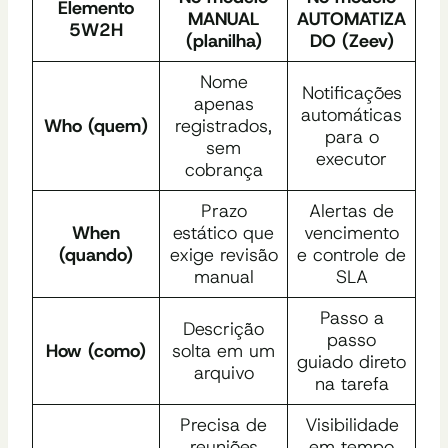
Elemento
MANUAL
AUTOMATIZA
5W2H
(planilha)
DO (Zeev)
Nome
Notificações
apenas
automáticas
Who (quem)
registrados,
para o
sem
executor
cobrança
Prazo
Alertas de
When
estático que
vencimento
(quando)
exige revisão
e controle de
manual
SLA
Passo a
Descrição
passo
How (como)
solta em um
guiado direto
arquivo
na tarefa
Precisa de
Visibilidade
reuniões
em tempo