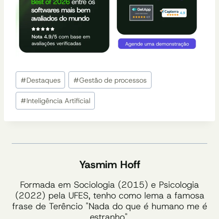
Tags
#
Destaques
#
Gestão de processos
do
Post:
#
Inteligência Artificial
Yasmim Hoff
Formada em Sociologia (2015) e Psicologia
(2022) pela UFES, tenho como lema a famosa
frase de Terêncio "Nada do que é humano me é
estranho".