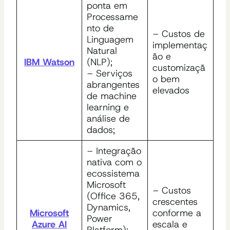
ponta em
Processame
nto de
– Custos de
Linguagem
implementaç
Natural
ão e
IBM Watson
(NLP);
customizaçã
– Serviços
o bem
abrangentes
elevados
de machine
learning e
análise de
dados;
– Integração
nativa com o
ecossistema
Microsoft
– Custos
(Office 365,
crescentes
Dynamics,
Microsoft
conforme a
Power
Azure AI
escala e
Platform);