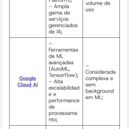
volume de
– Ampla
uso
gama de
serviços
gerenciados
de IA;
–
Ferramentas
de ML
avançadas
–
(AutoML,
Considerada
TensorFlow);
Google
complexa e
– Alta
Cloud AI
sem
escalabilidad
background
e e
em ML;
performance
de
processame
nto;