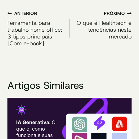
Navegação
ANTERIOR
PRÓXIMO
de
Ferramenta para
O que é Healthtech e
trabalho home office:
tendências neste
Post
3 tipos principais
mercado
[Com e-book]
Artigos Similares