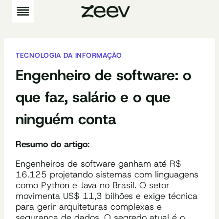
Pular
para
o
Conteúdo
TECNOLOGIA DA INFORMAÇÃO
Engenheiro de software: o
que faz, salário e o que
ninguém conta
Resumo do artigo:
Engenheiros de software ganham até R$
16.125 projetando sistemas com linguagens
como Python e Java no Brasil. O setor
movimenta US$ 11,3 bilhões e exige técnica
para gerir arquiteturas complexas e
segurança de dados. O segredo atual é o