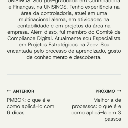
UNISINOS. Sou pós-graduada em Controladoria
e Finanças, na UNISINOS. Tenho experiência na
área da controladoria, atuei em uma
multinacional alemã, em atividades na
contabilidade e em projetos da área na
empresa. Além disso, fui membro do Comitê de
Compliance Digital. Atualmente sou Especialista
em Projetos Estratégicos na Zeev. Sou
encantada pelo processo de aprendizado, gosto
de conhecimento e descoberta.
Navegação
ANTERIOR
PRÓXIMO
de
PMBOK: o que é e
Melhoria de
como aplicá-lo com
processos: o que é e
Post
6 dicas
como aplicá-la em 3
passos