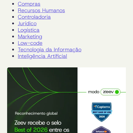
Compras
Recursos Humanos
Controladoria
Jurídico
Logística
Marketing
Low-code
Tecnologia da Informação
Inteligência Artificial