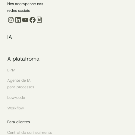
Nos acompanhe nas
redes sociais
Instagram
LinkedIn
Youtube
Facebook
IA
A platafroma
BPM
Agente de IA
para processos
Low-code
Workflow
Para clientes
Central do conhecimento