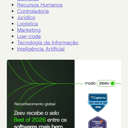
Recursos Humanos
Controladoria
Jurídico
Logística
Marketing
Low-code
Tecnologia da Informação
Inteligência Artificial