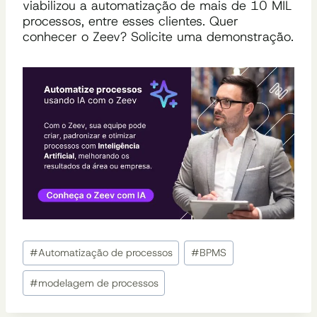
viabilizou a automatização de mais de 10 MIL
processos, entre esses clientes. Quer
conhecer o Zeev? Solicite uma demonstração.
Tags
#
Automatização de processos
#
BPMS
do
Post:
#
modelagem de processos