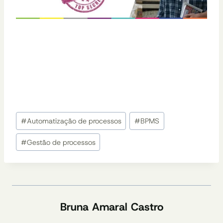
Tags
#
Automatização de processos
#
BPMS
do
Post:
#
Gestão de processos
Bruna Amaral Castro