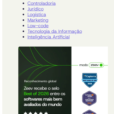
Controladoria
Jurídico
Logística
Marketing
Low-code
Tecnologia da Informação
Inteligência Artificial