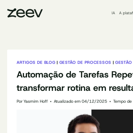
Pular
para
IA
A plata
o
Conteúdo
ARTIGOS DE BLOG
|
GESTÃO DE PROCESSOS
|
GESTÃO
Automação de Tarefas Repet
transformar rotina em resul
Por
Yasmim Hoff
Atualizado em
04/12/2025
Tempo de l