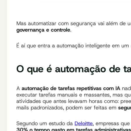
Mas automatizar com segurança vai além de us
governança e controle
.
É aí que entra a automação inteligente em um
O que é automação de tar
A
automação de tarefas repetitivas com IA
nad
executar tarefas manuais e massantes, mas q
atividades que antes levavam horas como: pree
mails padronizados, podem ser feitas em
segu
Segundo um estudo da
Deloitte
, empresas que
30% o tempo gasto em tarefas administrativas