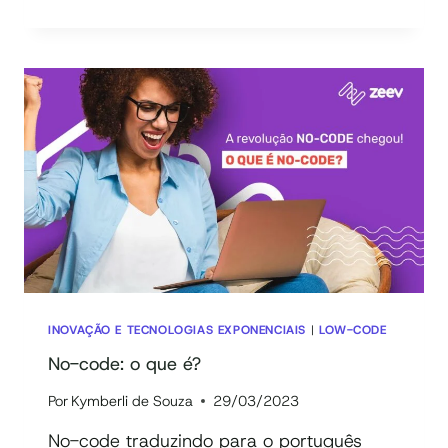
QUE
É
LOW-
CODE:
GUIA
COMPLETO
COM
VÍDEO
INOVAÇÃO E TECNOLOGIAS EXPONENCIAIS
|
LOW-CODE
No-code: o que é?
Por
Kymberli de Souza
29/03/2023
No-code traduzindo para o português