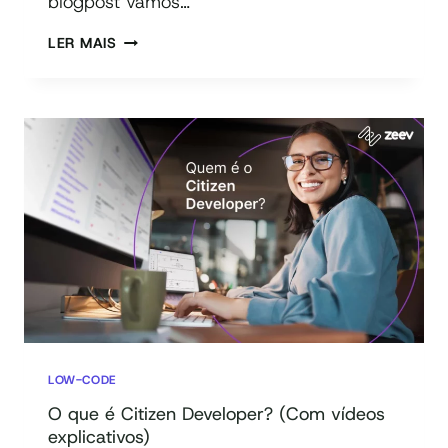
blogpost vamos…
COMO
LER MAIS
SE
TORNAR
UM
CITIZEN
DEVELOPER?
LOW-CODE
O que é Citizen Developer? (Com vídeos
explicativos)