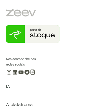
ESCASSEZ
DE
PROFISSIONAIS
DE
TI?
LOW-
CODE
E
NO-
CODE!
Nos acompanhe nas
redes sociais
Instagram
LinkedIn
Youtube
Facebook
IA
A platafroma