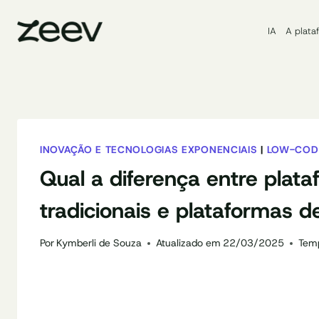
Pular
para
IA
A plata
o
Conteúdo
INOVAÇÃO E TECNOLOGIAS EXPONENCIAIS
|
LOW-COD
Qual a diferença entre plat
tradicionais e plataformas 
Por
Kymberli de Souza
Atualizado em
22/03/2025
Temp