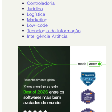
Controladoria
Jurídico
Logística
Marketing
Low-code
Tecnologia da Informação
Inteligência Artificial