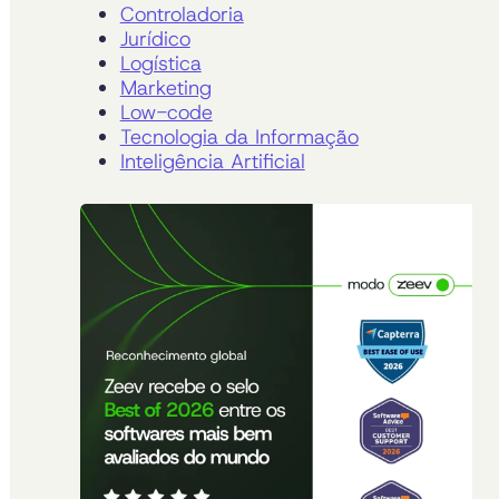
Controladoria
Jurídico
Logística
Marketing
Low-code
Tecnologia da Informação
Inteligência Artificial