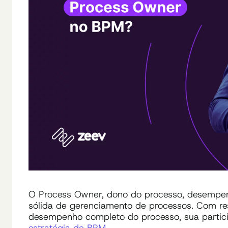
O Process Owner, dono do processo, desempen
sólida de gerenciamento de processos. Com re
desempenho completo do processo, sua partic
estratégia de BPM
.