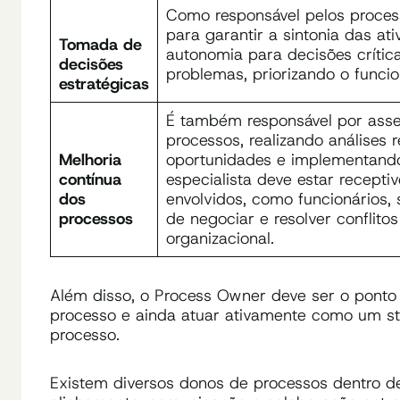
Como responsável pelos proces
para garantir a sintonia das at
Tomada de
autonomia para decisões crítica
decisões
problemas, priorizando o func
estratégicas
É também responsável por ass
processos, realizando análises 
Melhoria
oportunidades e implementando 
contínua
especialista deve estar recept
dos
envolvidos, como funcionários, 
processos
de negociar e resolver conflit
organizacional.
Além disso, o Process Owner deve ser o ponto
processo e ainda atuar ativamente como um st
processo.
Existem diversos donos de processos dentro d