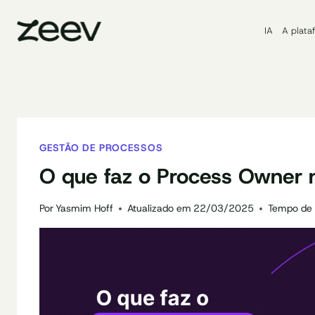
Pular
para
IA
A plata
o
Conteúdo
GESTÃO DE PROCESSOS
O que faz o Process Owner
Por
Yasmim Hoff
Atualizado em
22/03/2025
Tempo de l