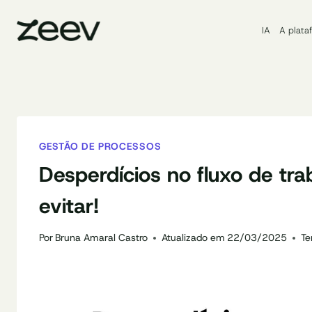
Pular
para
IA
A plata
o
Conteúdo
GESTÃO DE PROCESSOS
Desperdícios no fluxo de tra
evitar!
Por
Bruna Amaral Castro
Atualizado em
22/03/2025
Te