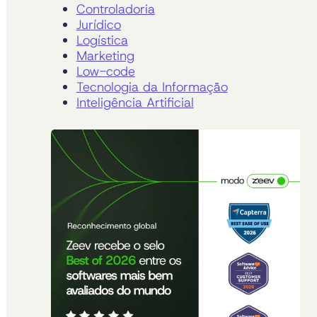
Controladoria
Jurídico
Logística
Marketing
Low-code
Tecnologia da Informação
Inteligência Artificial