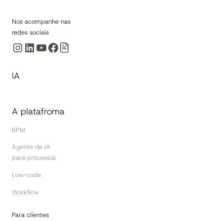
Nos acompanhe nas
redes sociais
Instagram
LinkedIn
Youtube
Facebook
IA
A platafroma
BPM
Agente de IA
para processos
Low-code
Workflow
Para clientes