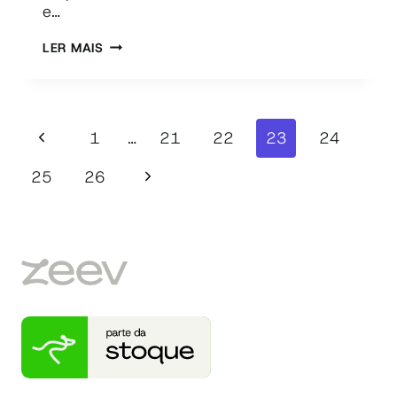
e…
MELHORIA
LER MAIS
DE
PROCESSOS
E
Navegação
DIAGRAMA
Página
1
…
21
22
23
24
SIPOC:
da
SAIBA
Anterior
Página
25
26
Página
A
RELAÇÃO
Seguinte