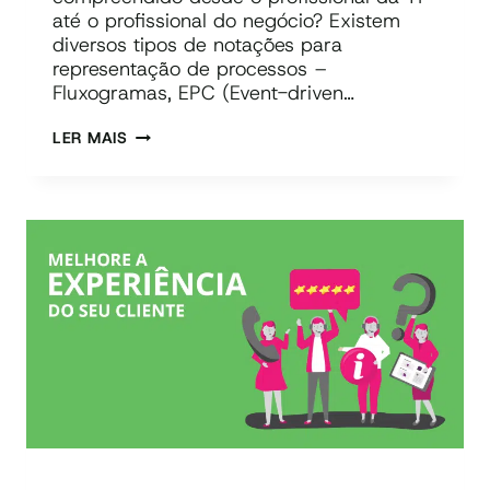
até o profissional do negócio? Existem
diversos tipos de notações para
representação de processos –
Fluxogramas, EPC (Event-driven…
NOTAÇÃO
LER MAIS
BPMN
–
SAIBA
POR
QUE
ELA
É
UMA
DAS
MELHORES
OPÇÕES
PARA
REPRESENTAR
SEUS