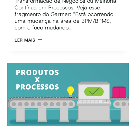
Transformação de Negócios ou Melhoria
Contínua em Processos. Veja esse
fragmento do Gartner: “Está ocorrendo
uma mudança na área de BPM/BPMS,
com o foco mudando…
TRANSFORMAÇÃO
LER MAIS
DE
NEGÓCIOS
OU
MELHORIA
CONTÍNUA?