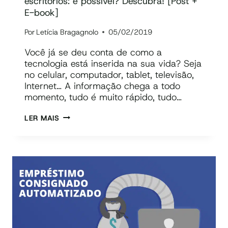
escritórios: é possível? Descubra! [Post +
E-book]
Por
Letícia Bragagnolo
05/02/2019
Você já se deu conta de como a
tecnologia está inserida na sua vida? Seja
no celular, computador, tablet, televisão,
Internet… A informação chega a todo
momento, tudo é muito rápido, tudo…
AUTOMATIZAÇÃO
LER MAIS
DE
PROCESSOS
EM
ESCRITÓRIOS:
É
POSSÍVEL?
DESCUBRA!
[POST
+