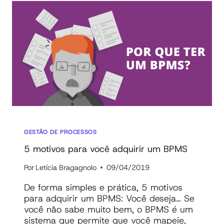
QUE
É,
QUAL
A
IMPORTÂNCIA
E
O
QUE
TEM
A
VER
COM
GESTÃO DE PROCESSOS
PROCESSOS?
5 motivos para você adquirir um BPMS
Por
Letícia Bragagnolo
09/04/2019
De forma simples e prática, 5 motivos
para adquirir um BPMS: Você deseja… Se
você não sabe muito bem, o BPMS é um
sistema que permite que você mapeie,