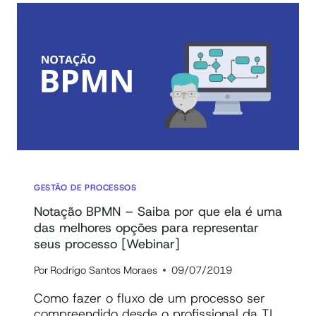
SOBRE
O
QUE
É
BUSINESS
PROCESS
MANAGEMENT
GESTÃO DE PROCESSOS
Notação BPMN – Saiba por que ela é uma
das melhores opções para representar
seus processo [Webinar]
Por
Rodrigo Santos Moraes
09/07/2019
Como fazer o fluxo de um processo ser
compreendido desde o profissional da TI