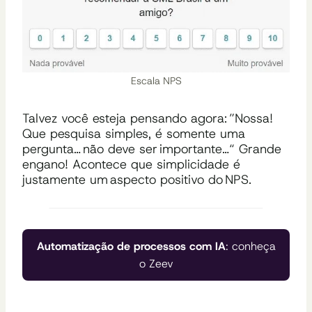
Escala NPS
Talvez você
esteja pensando agora: ”Nossa!
Que pesquisa simples, é somente uma
pergunta… não deve ser importante
…
“
Grande
engano!
Acontece que simplicidade é
justamente
um
aspecto positivo do
NPS
.
Automatização de processos com IA
: conheça
o Zeev