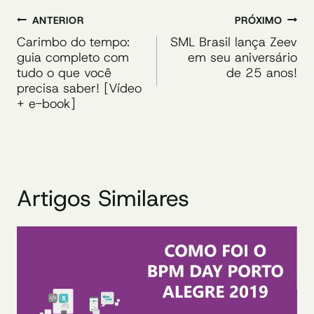
Navegação
ANTERIOR
PRÓXIMO
de
Carimbo do tempo:
SML Brasil lança Zeev
guia completo com
em seu aniversário
Post
tudo o que você
de 25 anos!
precisa saber! [Vídeo
+ e-book]
Artigos Similares