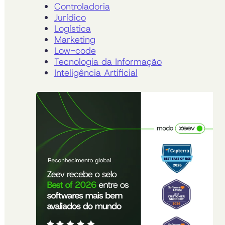
Controladoria
Jurídico
Logística
Marketing
Low-code
Tecnologia da Informação
Inteligência Artificial