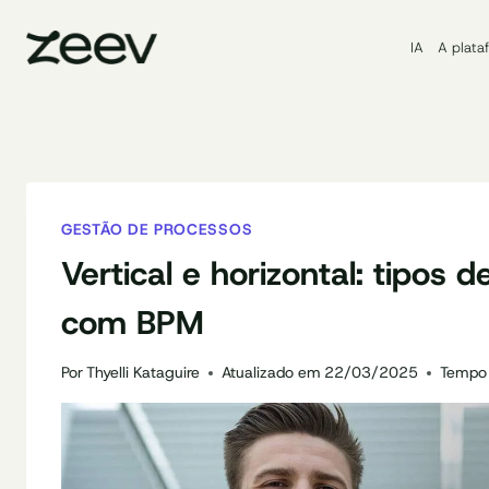
Pular
para
IA
A plata
o
Conteúdo
GESTÃO DE PROCESSOS
Vertical e horizontal: tipos 
com BPM
Por
Thyelli Kataguire
Atualizado em
22/03/2025
Tempo 