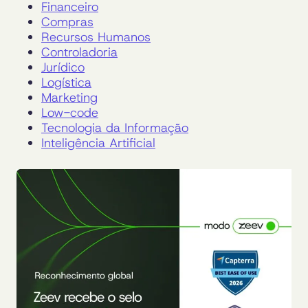
Financeiro
Compras
Recursos Humanos
Controladoria
Jurídico
Logística
Marketing
Low-code
Tecnologia da Informação
Inteligência Artificial