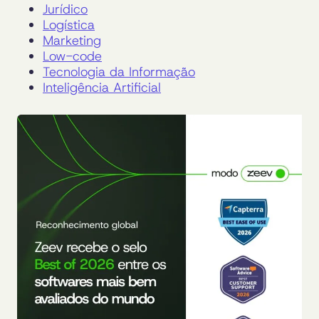
Jurídico
Logística
Marketing
Low-code
Tecnologia da Informação
Inteligência Artificial