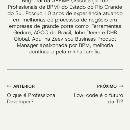
Regional da ABPMP (Associação de
Profissionais de BPM) do Estado do Rio Grande
do Sul. Possuo 10 anos de experiência atuando
em melhorias de processos de negócio em
empresas de grande porte como: Ferramentas
Gedore, AGCO do Brasil, John Deere e DHB
Global. Aqui na Zeev sou Business Product
Manager apaixonada por BPM, melhoria
contínua e pela minha família.
Navegação
ANTERIOR
PRÓXIMO
de
O que é Professional
Low-code é o futuro
Developer?
da TI?
Post