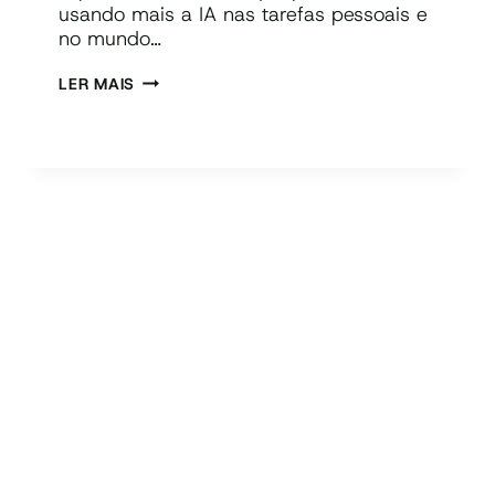
usando mais a IA nas tarefas pessoais e
no mundo…
PROMPTS
LER MAIS
DE
IA:
MODELOS
PRONTOS
PARA
ROTINAS
CORPORATIVAS