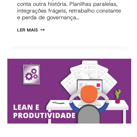
conta outra história. Planilhas paralelas,
integrações frágeis, retrabalho constante
e perda de governança…
CUSTO
LER MAIS
DE
FERRAMENTA
DE
TI:
5
SINAIS
DE
QUE
SEU
STACK
ESTÁ
CARO
DEMAIS