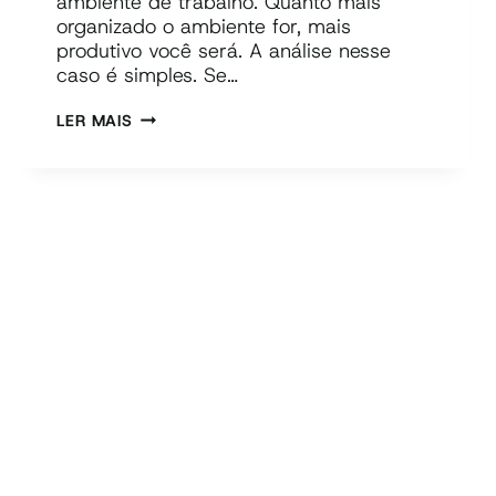
ambiente de trabalho. Quanto mais
organizado o ambiente for, mais
produtivo você será. A análise nesse
caso é simples. Se…
ORGANIZAÇÃO
LER MAIS
DE
ARQUIVOS
NO
SEU
TRABALHO:
10
DICAS
PRECIOSAS!
[COM
FERRAMENTA
+
E-
BOOK
+
VÍDEO]