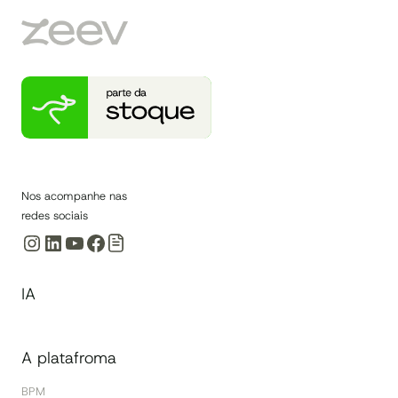
QUE
É,
POR
QUE
ACONTECE
E
COMO
REDUZIR
Nos acompanhe nas
redes sociais
Instagram
LinkedIn
Youtube
Facebook
IA
A platafroma
BPM