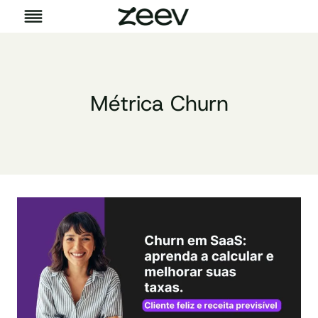
Pular
para
o
Conteúdo
Métrica Churn