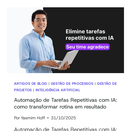
COMO
A
ORQUESTRAÇÃO
DE
AGENTES
DE
IA
EM
UM
ÚNICO
SISTEMA
GARANTE
SEGURANÇA
ARTIGOS DE BLOG
|
GESTÃO DE PROCESSOS
|
GESTÃO DE
E
PROJETOS
|
INTELIGÊNCIA ARTIFICIAL
EFICIÊNCIA
Automação de Tarefas Repetitivas com IA:
como transformar rotina em resultado
Por
Yasmim Hoff
31/10/2025
Automação de Tarefas Repetitivas com IA: