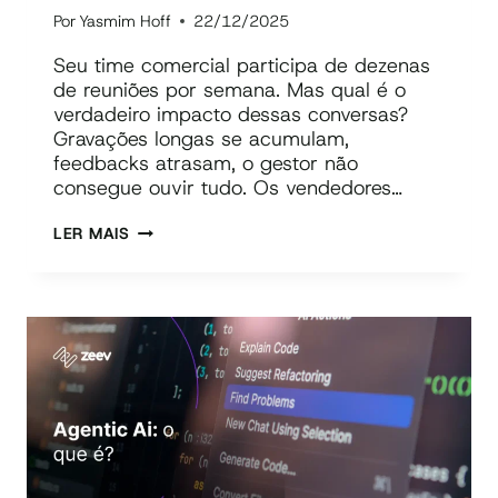
Por
Yasmim Hoff
22/12/2025
Seu time comercial participa de dezenas
de reuniões por semana. Mas qual é o
verdadeiro impacto dessas conversas?
Gravações longas se acumulam,
feedbacks atrasam, o gestor não
consegue ouvir tudo. Os vendedores…
IA
LER MAIS
EM
REUNIÕES
E
AUTOMAÇÃO
DE
PROCESSOS
PARA
TIME
COMERCIAL