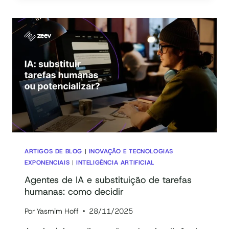
O
QUE
É
E
COMO
A
AGENTIFICAÇÃO
DA
IA
ESTÁ
REDEFININDO
A
AUTOMAÇÃO
DE
ARTIGOS DE BLOG
|
INOVAÇÃO E TECNOLOGIAS
PROCESSOS
EXPONENCIAIS
|
INTELIGÊNCIA ARTIFICIAL
Agentes de IA e substituição de tarefas
humanas: como decidir
Por
Yasmim Hoff
28/11/2025