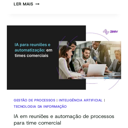
AUTOMAÇÃO
LER MAIS
DE
PROCESSOS
COM
IA:
COMO
IMPLEMENTAR
SEM
REFAZER
TUDO
DO
ZERO
GESTÃO DE PROCESSOS
|
INTELIGÊNCIA ARTIFICIAL
|
TECNOLOGIA DA INFORMAÇÃO
IA em reuniões e automação de processos
para time comercial