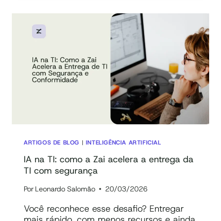
POR
QUE
SUA
EQUIPE
ESTÁ
MAIS
PRODUTIVA,
MAS
SEU
DRE
AINDA
NÃO
SENTIU
ARTIGOS DE BLOG
|
INTELIGÊNCIA ARTIFICIAL
O
IA na TI: como a Zai acelera a entrega da
IMPACTO?
TI com segurança
Por
Leonardo Salomão
20/03/2026
Você reconhece esse desafio? Entregar
mais rápido, com menos recursos e ainda