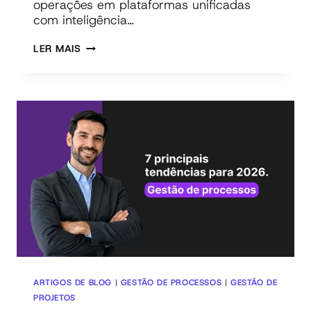
operações em plataformas unificadas
com inteligência…
ORQUESTRAÇÃO
LER MAIS
COM
IA:
REDUZA
CUSTOS
EM
ATÉ
30%
COM
AUTOMAÇÃO
ARTIGOS DE BLOG
|
GESTÃO DE PROCESSOS
|
GESTÃO DE
PROJETOS