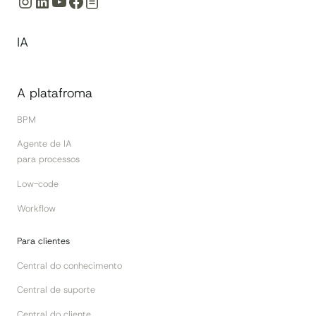
Instagram
LinkedIn
Youtube
Facebook
IA
A platafroma
BPM
Agente de IA
para processos
Low-code
Workflow
Para clientes
Central do conhecimento
Central de suporte
Central do cliente