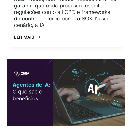
garantir que cada processo respeite
regulações como a LGPD e frameworks
de controle interno como a SOX. Nesse
cenário, a IA…
IA
LER MAIS
NA
TI:
COMO
A
ZAI
ACELERA
A
ENTREGA
DA
TI
COM
SEGURANÇA