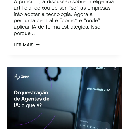
A princípio, a discussão sobre inteligência
artificial deixou de ser “se” as empresas
irão adotar a tecnologia. Agora a
pergunta central é “como” e “onde”
aplicar IA de forma estratégica. Isso
porque,…
AGENTES
LER MAIS
DE
IA
E
SUBSTITUIÇÃO
DE
TAREFAS
HUMANAS:
COMO
DECIDIR