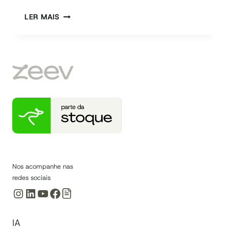
GED
LER MAIS
–
GESTÃO
ELETRÔNICA
DE
DOCUMENTOS:
O
QUE
É
E
COMO
FUNCIONA?
Nos acompanhe nas
redes sociais
Instagram
LinkedIn
Youtube
Facebook
IA