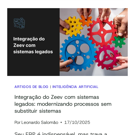
PARA
PROCESSOS:
COMO
CRIAR
E
OTIMIZAR
O
TRABALHO
DE
ANALISTAS
E
GESTORES
ARTIGOS DE BLOG
|
INTELIGÊNCIA ARTIFICIAL
Integração do Zeev com sistemas
legados: modernizando processos sem
substituir sistemas
Por
Leonardo Salomão
17/10/2025
Seu ERP é indispensável, mas trava a