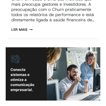
mais preocupa gestores e investidores. A
preocupação com o Churn praticamente
todos os relatórios de performance e está
diretamente ligada à saúde financeira de…
CHURN
LER MAIS
EM
SAAS:
O
QUE
É,
POR
QUE
ACONTECE
E
COMO
REDUZIR