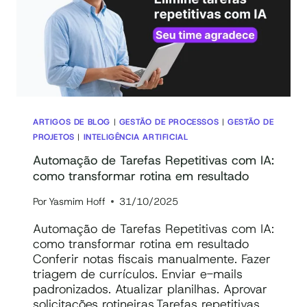
DE
IA
EM
UM
ÚNICO
SISTEMA
GARANTE
SEGURANÇA
ARTIGOS DE BLOG
|
GESTÃO DE PROCESSOS
|
GESTÃO DE
E
PROJETOS
|
INTELIGÊNCIA ARTIFICIAL
EFICIÊNCIA
Automação de Tarefas Repetitivas com IA:
como transformar rotina em resultado
Por
Yasmim Hoff
31/10/2025
Automação de Tarefas Repetitivas com IA:
como transformar rotina em resultado
Conferir notas fiscais manualmente. Fazer
triagem de currículos. Enviar e-mails
padronizados. Atualizar planilhas. Aprovar
solicitações rotineiras.Tarefas repetitivas