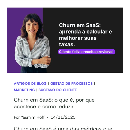
E
SUBSTITUIÇÃO
DE
TAREFAS
HUMANAS:
COMO
DECIDIR
ARTIGOS DE BLOG
|
GESTÃO DE PROCESSOS
|
MARKETING
|
SUCESSO DO CLIENTE
Churn em SaaS: o que é, por que
acontece e como reduzir
Por
Yasmim Hoff
14/11/2025
Churn em SaaS é uma das métricas que