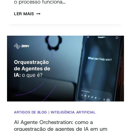
o processo funciona…
ANÁLISE
LER MAIS
DE
PROCESSOS:
O
QUE
É,
COMO
FAZER
E
COMO
MELHORAR
ARTIGOS DE BLOG
|
INTELIGÊNCIA ARTIFICIAL
AI Agente Orchestration: como a
orquestração de agentes de IA em um