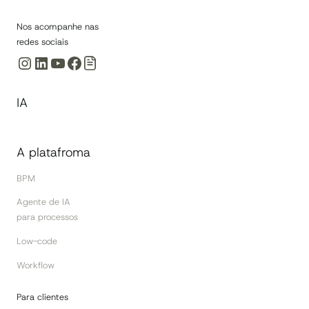
Nos acompanhe nas
redes sociais
Instagram
LinkedIn
Youtube
Facebook
IA
A platafroma
BPM
Agente de IA
para processos
Low-code
Workflow
Para clientes