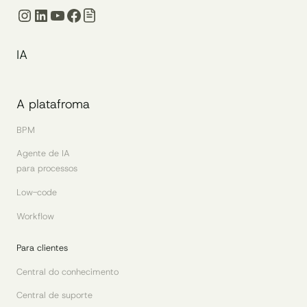
Instagram
LinkedIn
Youtube
Facebook
IA
A platafroma
BPM
Agente de IA
para processos
Low-code
Workflow
Para clientes
Central do conhecimento
Central de suporte