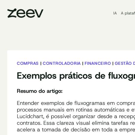
Pular
para
IA
A plata
o
Conteúdo
COMPRAS
|
CONTROLADORIA
|
FINANCEIRO
|
GESTÃO 
Exemplos práticos de fluxo
Resumo do artigo:
Entender exemplos de fluxogramas em compras
processos manuais em rotinas automáticas e e
Lucidchart, é possível organizar desde a rece
contratos. Essa clareza visual elimina tarefas
acelera a tomada de decisão em toda a empre