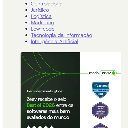
Controladoria
Jurídico
Logística
Marketing
Low-code
Tecnologia da Informação
Inteligência Artificial