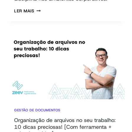
5S:
LER MAIS
O
QUE
É,
BENEFÍCIOS,
ORIGEM
E
COMO
IMPLEMENTAR
NA
SUA
EMPRESA
GESTÃO DE DOCUMENTOS
Organização de arquivos no seu trabalho:
10 dicas preciosas! [Com ferramenta +