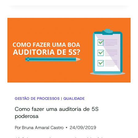
DO
LEAN
OFFICE:
O
QUE
É,
COMO
SURGIU
E
COMO
IMPLEMENTAR!
[COM
CHECKLIST
+
VÍDEO
GESTÃO DE PROCESSOS
|
QUALIDADE
+
Como fazer uma auditoria de 5S
FERRAMENTA]
poderosa
Por
Bruna Amaral Castro
24/09/2019