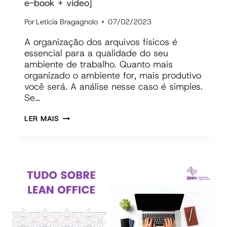
e-book + vídeo]
Por
Letícia Bragagnolo
07/02/2023
A organização dos arquivos físicos é
essencial para a qualidade do seu
ambiente de trabalho. Quanto mais
organizado o ambiente for, mais produtivo
você será. A análise nesse caso é simples.
Se…
ORGANIZAÇÃO
LER MAIS
DE
ARQUIVOS
NO
SEU
TRABALHO:
10
DICAS
PRECIOSAS!
[COM