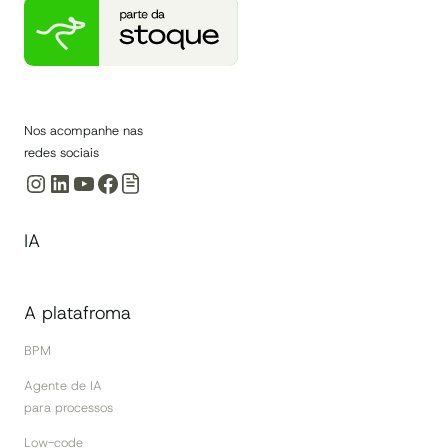
DESCUBRA!
Nos acompanhe nas
redes sociais
Instagram
LinkedIn
Youtube
Facebook
IA
A platafroma
BPM
Agente de IA
para processos
Low-code