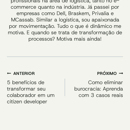
profissionais na área de logística, tanto no e-
commerce quanto na indústria. Já passei por
empresas como Dell, Braskem, Privalia e
MCassab. Similar a logística, sou apaixonada
por movimentação. Tudo o que é dinâmico me
motiva. E quando se trata de transformação de
processos? Motiva mais ainda!
Navegação
ANTERIOR
PRÓXIMO
de
5 benefícios de
Como eliminar
transformar seu
burocracia: Aprenda
Post
colaborador em um
com 3 casos reais
citizen developer