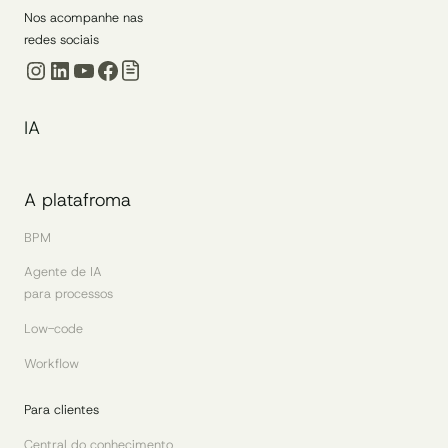
Nos acompanhe nas
redes sociais
Instagram
LinkedIn
Youtube
Facebook
IA
A platafroma
BPM
Agente de IA
para processos
Low-code
Workflow
Para clientes
Central do conhecimento