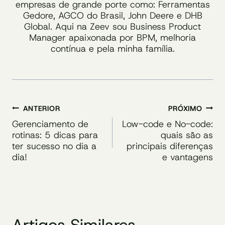
empresas de grande porte como: Ferramentas
Gedore, AGCO do Brasil, John Deere e DHB
Global. Aqui na Zeev sou Business Product
Manager apaixonada por BPM, melhoria
contínua e pela minha família.
Navegação
ANTERIOR
PRÓXIMO
de
Gerenciamento de
Low-code e No-code:
rotinas: 5 dicas para
quais são as
Post
ter sucesso no dia a
principais diferenças
dia!
e vantagens
Artigos Similares