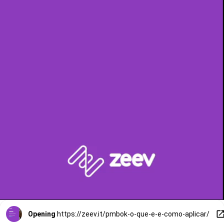
Opening
https://zeev.it/pmbok-o-que-e-e-como-aplicar/