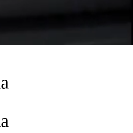
na
na