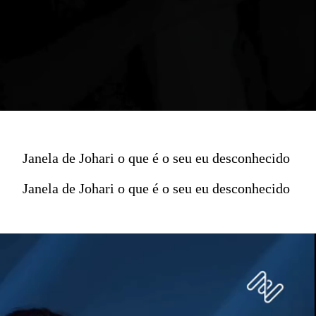
Janela de Johari o que é o seu eu desconhecido
Janela de Johari o que é o seu eu desconhecido