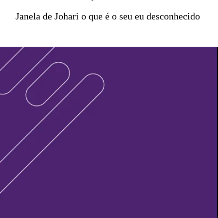
Janela de Johari o que é o seu eu desconhecido