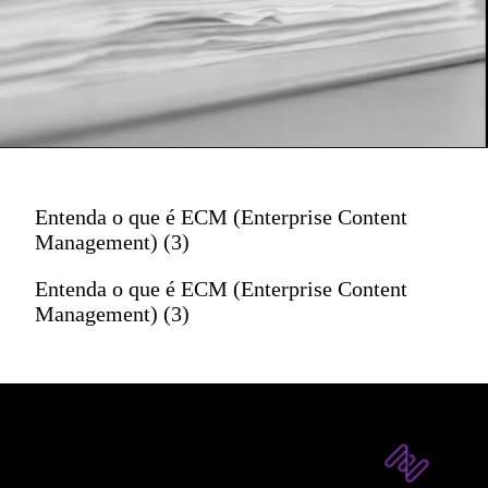
Entenda o que é ECM (Enterprise Content
Management) (3)
Entenda o que é ECM (Enterprise Content
Management) (3)