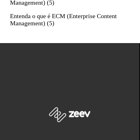
Management) (5)
Entenda o que é ECM (Enterprise Content
Management) (5)