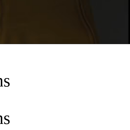
ns
ns