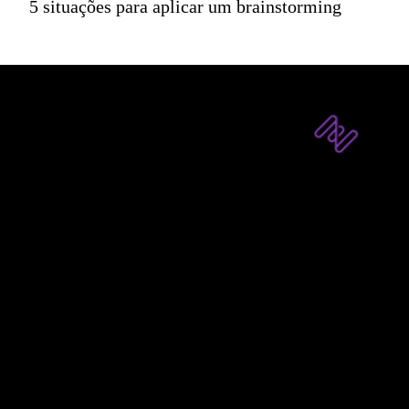
5 situações para aplicar um brainstorming