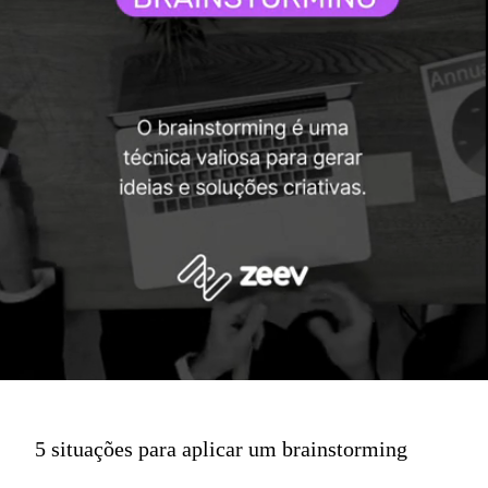
5 situações para aplicar um brainstorming