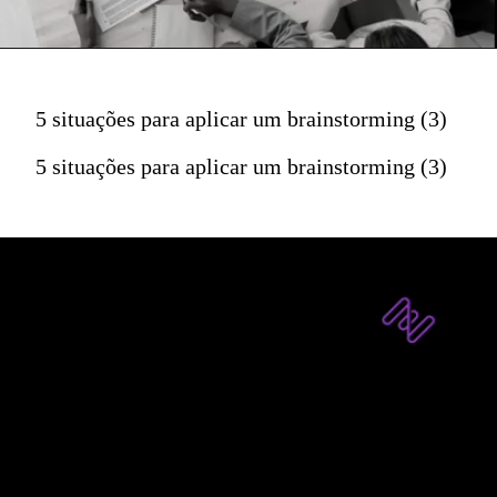
5 situações para aplicar um brainstorming (3)
5 situações para aplicar um brainstorming (3)