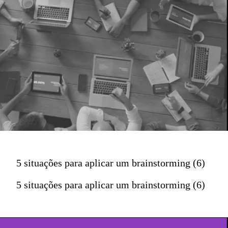
5 situações para aplicar um brainstorming (6)
5 situações para aplicar um brainstorming (6)