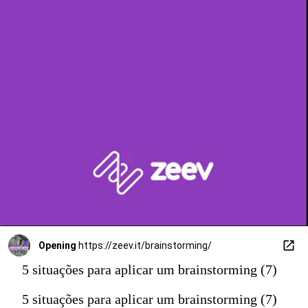
Opening
https://zeev.it/brainstorming/
5 situações para aplicar um brainstorming (7)
5 situações para aplicar um brainstorming (7)