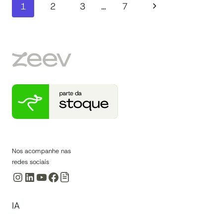
Navegação
Página
1
2
3
…
7
da
Seguinte
Página
Nos acompanhe nas
redes sociais
Instagram
LinkedIn
Youtube
Facebook
IA